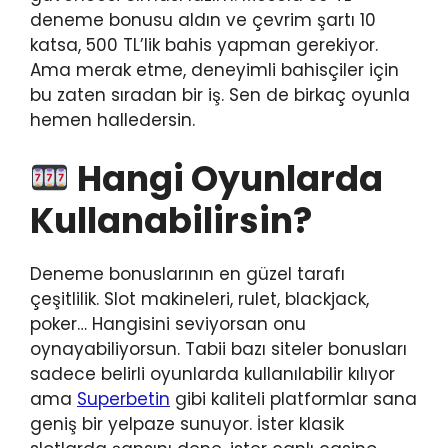
deneme bonusu aldın ve çevrim şartı 10
katsa, 500 TL’lik bahis yapman gerekiyor.
Ama merak etme, deneyimli bahisçiler için
bu zaten sıradan bir iş. Sen de birkaç oyunla
hemen halledersin.
Hangi Oyunlarda
Kullanabilirsin?
Deneme bonuslarının en güzel tarafı
çeşitlilik. Slot makineleri, rulet, blackjack,
poker… Hangisini seviyorsan onu
oynayabiliyorsun. Tabii bazı siteler bonusları
sadece belirli oyunlarda kullanılabilir kılıyor
ama
Superbetin
gibi kaliteli platformlar sana
geniş bir yelpaze sunuyor. İster klasik