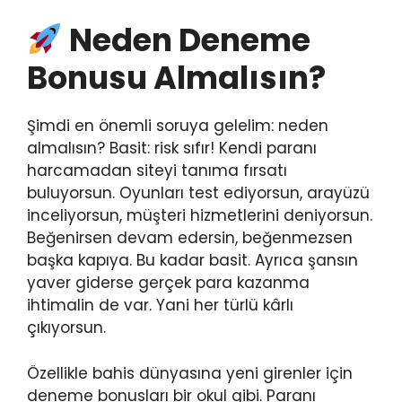
Neden Deneme
Bonusu Almalısın?
Şimdi en önemli soruya gelelim: neden
almalısın? Basit: risk sıfır! Kendi paranı
harcamadan siteyi tanıma fırsatı
buluyorsun. Oyunları test ediyorsun, arayüzü
inceliyorsun, müşteri hizmetlerini deniyorsun.
Beğenirsen devam edersin, beğenmezsen
başka kapıya. Bu kadar basit. Ayrıca şansın
yaver giderse gerçek para kazanma
ihtimalin de var. Yani her türlü kârlı
çıkıyorsun.
Özellikle bahis dünyasına yeni girenler için
deneme bonusları bir okul gibi. Paranı