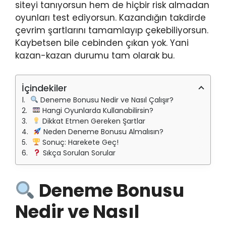
siteyi tanıyorsun hem de hiçbir risk almadan
oyunları test ediyorsun. Kazandığın takdirde
çevrim şartlarını tamamlayıp çekebiliyorsun.
Kaybetsen bile cebinden çıkan yok. Yani
kazan-kazan durumu tam olarak bu.
İçindekiler
Deneme Bonusu Nedir ve Nasıl Çalışır?
Hangi Oyunlarda Kullanabilirsin?
Dikkat Etmen Gereken Şartlar
Neden Deneme Bonusu Almalısın?
Sonuç: Harekete Geç!
Sıkça Sorulan Sorular
Deneme Bonusu
Nedir ve Nasıl