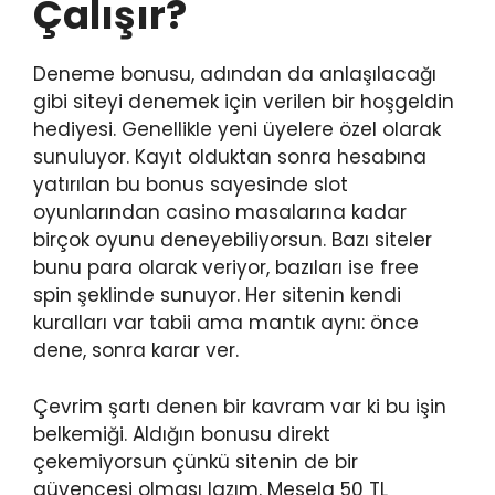
Çalışır?
Deneme bonusu, adından da anlaşılacağı
gibi siteyi denemek için verilen bir hoşgeldin
hediyesi. Genellikle yeni üyelere özel olarak
sunuluyor. Kayıt olduktan sonra hesabına
yatırılan bu bonus sayesinde slot
oyunlarından casino masalarına kadar
birçok oyunu deneyebiliyorsun. Bazı siteler
bunu para olarak veriyor, bazıları ise free
spin şeklinde sunuyor. Her sitenin kendi
kuralları var tabii ama mantık aynı: önce
dene, sonra karar ver.
Çevrim şartı denen bir kavram var ki bu işin
belkemiği. Aldığın bonusu direkt
çekemiyorsun çünkü sitenin de bir
güvencesi olması lazım. Mesela 50 TL