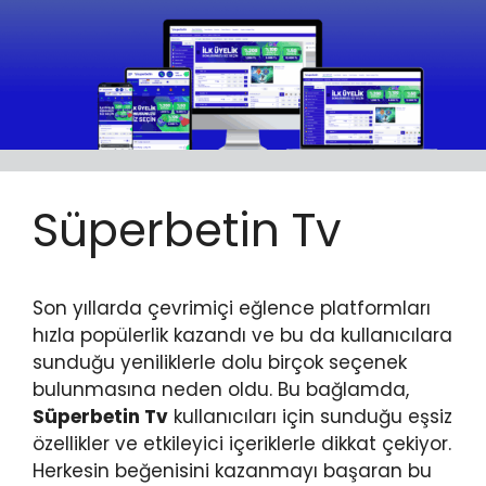
Süperbetin Tv
Son yıllarda çevrimiçi eğlence platformları
hızla popülerlik kazandı ve bu da kullanıcılara
sunduğu yeniliklerle dolu birçok seçenek
bulunmasına neden oldu. Bu bağlamda,
Süperbetin Tv
kullanıcıları için sunduğu eşsiz
özellikler ve etkileyici içeriklerle dikkat çekiyor.
Herkesin beğenisini kazanmayı başaran bu