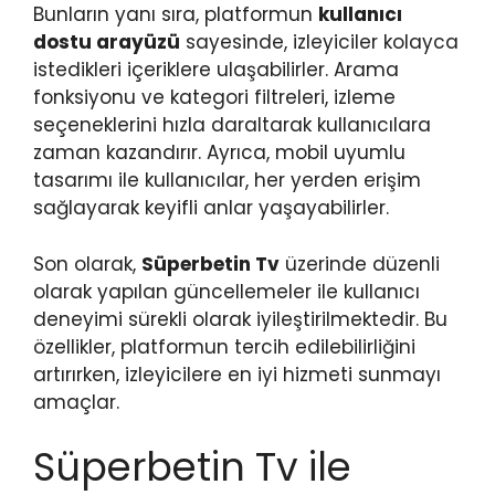
Bunların yanı sıra, platformun
kullanıcı
dostu arayüzü
sayesinde, izleyiciler kolayca
istedikleri içeriklere ulaşabilirler. Arama
fonksiyonu ve kategori filtreleri, izleme
seçeneklerini hızla daraltarak kullanıcılara
zaman kazandırır. Ayrıca, mobil uyumlu
tasarımı ile kullanıcılar, her yerden erişim
sağlayarak keyifli anlar yaşayabilirler.
Son olarak,
Süperbetin Tv
üzerinde düzenli
olarak yapılan güncellemeler ile kullanıcı
deneyimi sürekli olarak iyileştirilmektedir. Bu
özellikler, platformun tercih edilebilirliğini
artırırken, izleyicilere en iyi hizmeti sunmayı
amaçlar.
Süperbetin Tv ile