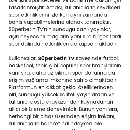
özellikle spor severler ve bahis meraklıları için
tasarlanmıştır. Amacı, kullanıcıların sevdikleri
spor etkinliklerini izlerken aynı zamanda
bahis yapabilmelerine olanak tanımaktır.
Süperbetin Tv’nin sunduğu canlı yayınlar,
aşırı heyecanlı maçların yanı sıra birçok farklı
spor dalından etkinlikleri de kapsamaktadır.
Kullanıcılar,
Süperbetin Tv
sayesinde futbol,
basketbol, tenis gibi popüler spor branşlarının
yanı sıra, daha az bilinen spor dallarına da
erişim sağlama imkanına sahip olmaktadır.
Platformun en dikkat çekici özelliklerinden
biri, sunduğu yüksek kaliteli yayınlardan ve
kullanıcı dostu arayüzünden kaynaklanan
akıcı bir izleme deneyimidir. Bunun yanı sıra,
herhangi bir cihaz üzerinden erişim imkanı,
kullanıcıların hareket halindeyken bile