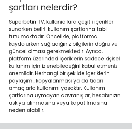
şartları nelerdir?
Süperbetin TV, kullanıcılara çeşitli içerikler
sunarken belirli kullanım şartlarına tabi
tutulmaktadır. Öncelikle, platforma
kaydolurken sağladığınız bilgilerin doğru ve
güncel olması gerekmektedir. Ayrıca,
platform üzerindeki içeriklerin sadece kişisel
kullanım için izlenebileceğini kabul etmeniz
önemlidir. Herhangi bir şekilde içeriklerin
paylaşımı, kopyalanması ya da ticari
amaçlarla kullanımı yasaktır. Kullanım
şartlarına uymayan davranışlar, hesabınızın
askıya alınmasına veya kapatılmasına
neden olabilir.