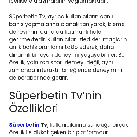
içeriklere ulaşmalarını sağlamaktadır.
Süperbetin Tv, ayrıca kullanıcıların canlı
bahis yapmalarına olanak tanıyarak, izleme
deneyimini daha da katmanlı hale
getirmektedir. Kullanıcılar, izledikleri maçların
anlık bahis oranlarını takip ederek, daha
dinamik bir oyun deneyimi yaşayabilirler. Bu
özellik, yalnızca spor izlemeyi değil, aynı
zamanda interaktif bir eğlence deneyimini
de beraberinde getirir.
Süperbetin Tv’nin
Özellikleri
Süperbetin
Tv
, kullanıcılarına sunduğu birçok
özellik ile dikkat çeken bir platformdur.