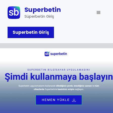
İçeriğe
Superbetin
atla
Menü
Süperbetin Giriş
Superbetin Giriş