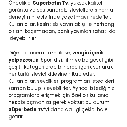
Öncelikle,
Süperbetin Tv
, yüksek kaliteli
görüntü ve ses sunarak, izleyicilere sinema
deneyimini evlerinde yaşatmayı hedefler.
Kullanıcılar, kesintisiz yayın akışı ile herhangi
bir anı kaçırmadan, canlı yayınları rahatlıkla
izleyebilirler.
Diğer bir önemli özellik ise,
zengin içerik
yelpazesi
dir. Spor, dizi, film ve belgesel gibi
çeşitli kategorilerde binlerce içerik sunarak,
her türlü izleyici kitlesine hitap eder.
Kullanıcılar, sevdikleri programları istedikleri
zaman bulup izleyebilirler. Ayrıca, istediğiniz
programlara erişmek için özel bir kullanıcı
hesabı açmanıza gerek yoktur; bu durum
Süperbetin Tv
‘yi daha da ilgi çekici hale
getirir.